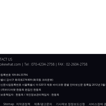
TACT US
ikewhat.com | Tel : 070-4234-2758 | FAX : 02-2604-2758
록번호 109-86-33796
별시 강서구 화곡로274 809 (화곡동 크라운뷰)
신문사업등록번호 서울특별시 아 02013 제호 바이크왓 종별 인터넷신문 등록일 2012년 3월 
 (주)미디어왓 한동옥 편집인 한동옥
보호책임자 : 한동옥 / 개인정보관리책임자 : 한동옥
Sitemap
저작권정책
제휴/광고문의
기사제보 정정보도신청
서비스장애 