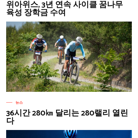
위아위스, 3년 연속 사이클 꿈나무
육성 장학금 수여
뉴스
36시간 280㎞ 달리는 280랠리 열린
다