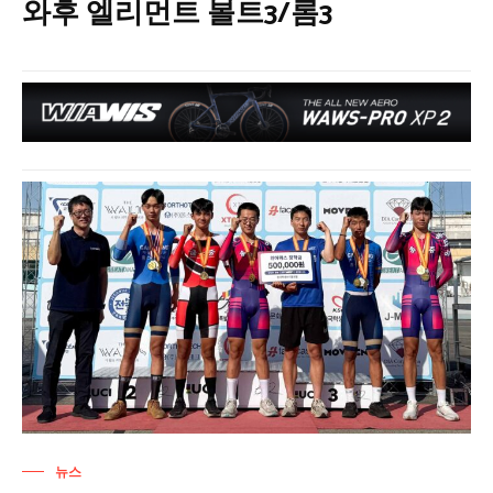
와후 엘리먼트 볼트3/롬3
뉴스