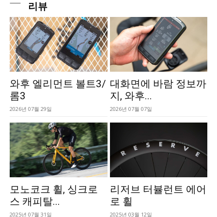
리뷰
와후 엘리먼트 볼트3/
대화면에 바람 정보까
롬3
지, 와후...
2026년 07월 29일
2026년 07월 07일
모노코크 휠, 싱크로
리저브 터뷸런트 에어
스 캐피탈...
로 휠
2025년 07월 31일
2025년 03월 12일