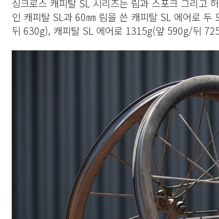
싱크로스 캐피탈 SL 시리즈는 림과 스포크 그리고 허
인 캐피탈 SL과 60㎜ 림을 쓴 캐피탈 SL 에어로 두 
뒤 630g), 캐피탈 SL 에어로 1315g(앞 590g/뒤 72