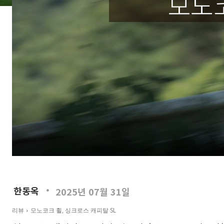
모노코
한동옥
2025년 07월 31일
리뷰
모노코크 휠, 싱크로스 캐피탈 SL