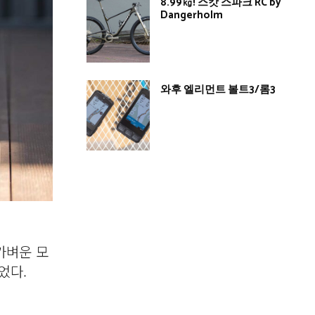
8.99㎏! 스캇 스파크 RC by
Dangerholm
와후 엘리먼트 볼트3/롬3
가벼운 모
었다.