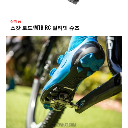
신제품
스캇 로드/MTB RC 얼티밋 슈즈