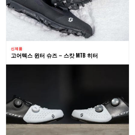
신제품
고어텍스 윈터 슈즈 – 스캇 MTB 히터