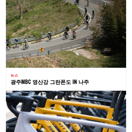
뉴스
광주MBC 영산강 그란폰도 IN 나주