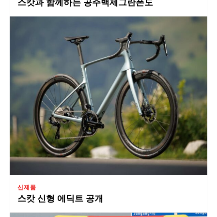
스캇과 함께하는 공주백제그란폰도
신제품
스캇 신형 에딕트 공개