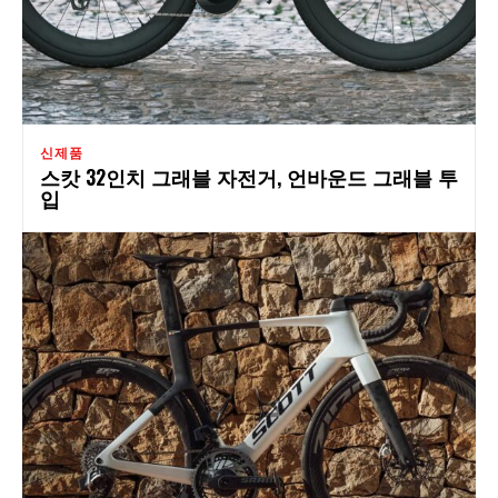
신제품
스캇 32인치 그래블 자전거, 언바운드 그래블 투
입