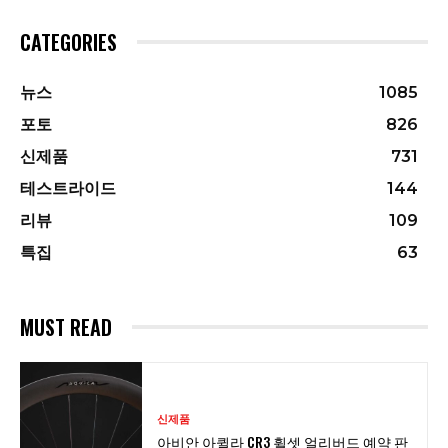
CATEGORIES
뉴스
1085
포토
826
신제품
731
테스트라이드
144
리뷰
109
특집
63
MUST READ
신제품
아비안 아퀼라 CR3 휠셋 얼리버드 예약 판