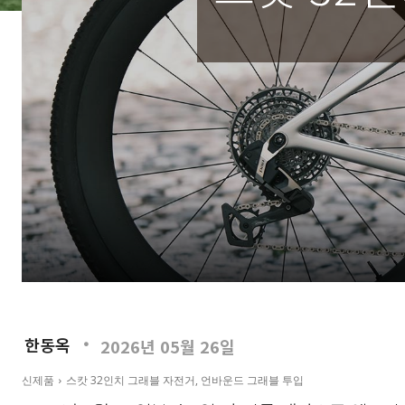
한동옥
2026년 05월 26일
신제품
스캇 32인치 그래블 자전거, 언바운드 그래블 투입