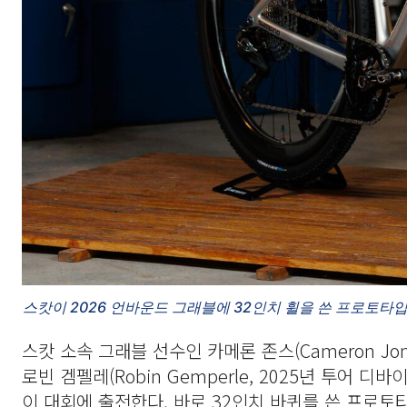
스캇이 2026 언바운드 그래블에 32인치 휠을 쓴 프로토타입 그래블 
스캇 소속 그래블 선수인 카메론 존스(Cameron Jo
로빈 겜펠레(Robin Gemperle, 2025년 투어
이 대회에 출전한다. 바로 32인치 바퀴를 쓴 프로토