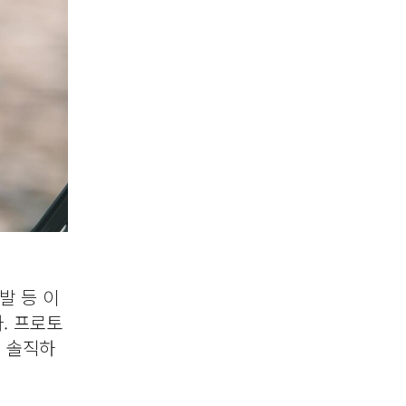
발 등 이
. 프로토
여 솔직하