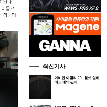
최된다.
는 이름으
서 라이더
최신기사
아비안 아퀼라 CR3 휠셋 얼리
버드 예약 판매