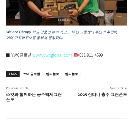
We are Campy 최고 경품인 슈퍼 레코드 13단 그룹셋의 주인이 추첨에
이어 가위바위보를 통해서 결정됐다.
■ YWC글로벌
www.ywcglobal.com
(031)911-4599
TAGS
YWC글로벌
캄파놀로
캄파뇰로
Previous article
Next article
스캇과 함께하는 공주백제그란
2025 산티니 충주 그란폰도
폰도