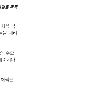
메달을 획득
 처음 국
틀을 내려
즌 주요
말레이시아
 채찍을