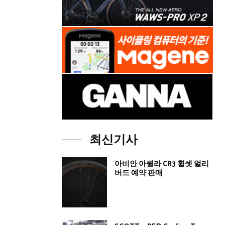
최신기사
아비안 아퀼라 CR3 휠셋 얼리
버드 예약 판매