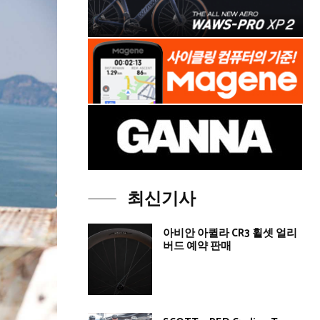
최신기사
아비안 아퀼라 CR3 휠셋 얼리
버드 예약 판매