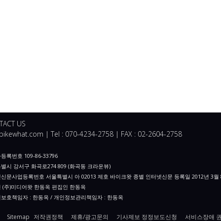
TACT US
ikewhat.com | Tel : 070-4234-2758 | FAX : 02-2604-2758
록번호 109-86-33796
별시 강서구 화곡로274 809 (화곡동 크라운뷰)
신문사업등록번호 서울특별시 아 02013 제호 바이크왓 종별 인터넷신문 등록일 2012년 3월 
 (주)미디어왓 한동옥 편집인 한동옥
보호책임자 : 한동옥 / 개인정보관리책임자 : 한동옥
Sitemap
저작권정책
제휴/광고문의
기사제보 정정보도신청
서비스장애 