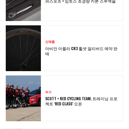
파스포츠 × 임토스 초경량 카본 스루액슬
신제품
아비안 아퀼라 CR3 휠셋 얼리버드 예약 판
매
뉴스
SCOTT × RED CYCLING TEAM, 트레이닝 프로
젝트 ‘RED CLASS’ 오픈