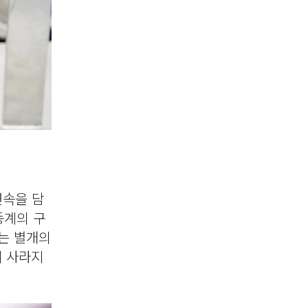
변속을 담
동계의 구
는 별개의
이 사라지