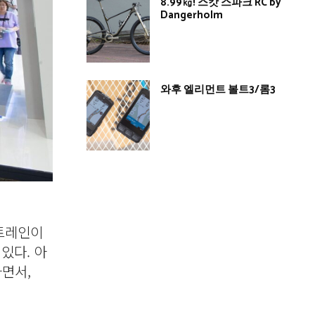
8.99㎏! 스캇 스파크 RC by
Dangerholm
와후 엘리먼트 볼트3/롬3
 트레인이
있다. 아
면서,