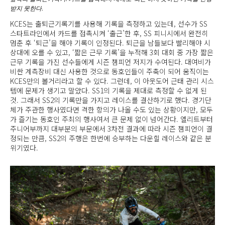
받지 못한다.
KCES는 출퇴근기록기를 사용해 기록을 측정하고 있는데, 선수가 SS
스타트라인에서 카드를 접촉시켜 ‘출근’한 후, SS 피니시에서 완전히
멈춘 후 ‘퇴근’을 해야 기록이 인정된다. 퇴근을 남들보다 빨리해야 시
상대에 오를 수 있고, ‘짧은 근무 기록’을 누적해 3회 대회 중 가장 짧은
근무 기록을 가진 선수들에게 시즌 챔피언 저지가 수여된다. 대여비가
비싼 계측장비 대신 사용한 것으로 동호인들이 주축이 되어 움직이는
KCES만의 볼거리라고 할 수 있다. 그런데, 이 아웃도어 근태 관리 시스
템에 문제가 생기고 말았다. SS1의 기록을 제대로 측정할 수 없게 된
것. 그래서 SS2의 기록만을 가지고 레이스를 결산하기로 했다. 경기단
체가 주관한 행사였다면 격한 항의가 나올 수도 있는 상황이지만, 모두
가 즐기는 동호인 주최의 행사여서 큰 문제 없이 넘어간다. 엘리트부터
주니어부까지 대부분의 부문에서 3차전 결과에 따라 시즌 챔피언이 결
정되는 만큼, SS2의 주행은 한번에 승부하는 다운힐 레이스와 같은 분
위기였다.