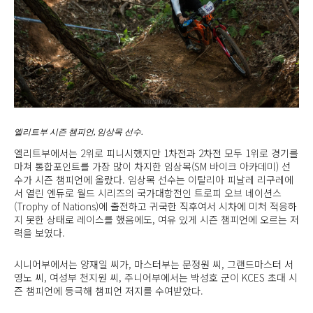
엘리트부 시즌 챔피언, 임상목 선수.
엘리트부에서는 2위로 피니시했지만 1차전과 2차전 모두 1위로 경기를
마쳐 통합포인트를 가장 많이 차지한 임상목(SM 바이크 아카데미) 선
수가 시즌 챔피언에 올랐다. 임상목 선수는 이탈리아 피날레 리구레에
서 열린 엔듀로 월드 시리즈의 국가대항전인 트로피 오브 네이션스
(Trophy of Nations)에 출전하고 귀국한 직후여서 시차에 미처 적응하
지 못한 상태로 레이스를 했음에도, 여유 있게 시즌 챔피언에 오르는 저
력을 보였다.
시니어부에서는 양재일 씨가, 마스터부는 문정원 씨, 그랜드마스터 서
영노 씨, 여성부 천지원 씨, 주니어부에서는 박성호 군이 KCES 초대 시
즌 챔피언에 등극해 챔피언 저지를 수여받았다.