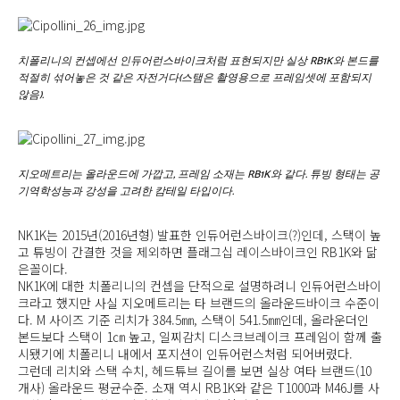
치폴리니의 컨셉에선 인듀어런스바이크처럼 표현되지만 실상 RB1K와 본드를
적절히 섞어놓은 것 같은 자전거다(스탬은 촬영용으로 프레임셋에 포함되지
않음).
지오메트리는 올라운드에 가깝고, 프레임 소재는 RB1K와 같다. 튜빙 형태는 공
기역학성능과 강성을 고려한 캄테일 타입이다.
NK1K는 2015년(2016년형) 발표한 인듀어런스바이크(?)인데, 스택이 높
고 튜빙이 간결한 것을 제외하면 플래그십 레이스바이크인 RB1K와 닮
은꼴이다.
NK1K에 대한 치폴리니의 컨셉을 단적으로 설명하려니 인듀어런스바이
크라고 했지만 사실 지오메트리는 타 브랜드의 올라운드바이크 수준이
다. M 사이즈 기준 리치가 384.5㎜, 스택이 541.5㎜인데, 올라운더인
본드보다 스택이 1㎝ 높고, 일찌감치 디스크브레이크 프레임이 함께 출
시됐기에 치폴리니 내에서 포지션이 인듀어런스처럼 되어버렸다.
그런데 리치와 스택 수치, 헤드튜브 길이를 보면 실상 여타 브랜드(10
개사) 올라운드 평균수준. 소재 역시 RB1K와 같은 T1000과 M46J를 사