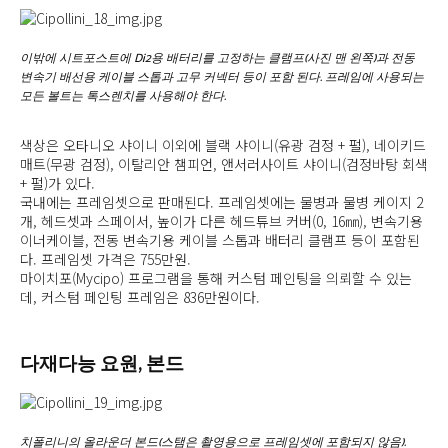
이밖에 시트포스트에 Di2용 배터리를 고정하는 클램프(사진 맨 왼쪽)과 전동
변속기 배선용 케이블 스톱과 고무 커넥터 등이 포함 된다. 프레임에 사용되는
모든 볼트는 톡스렌치를 사용해야 한다.
색상은 오타니오 샤이니 이외에 블랙 샤이니(유광 검정 + 펄), 네이키드
매트(무광 검정), 이탈리안 챔피언, 앤서러사이트 샤이니(검정바탕 회색
+ 펄)가 있다.
국내에는 프레임셋으로 판매된다. 프레임셋에는 물병과 물병 케이지 2
개, 헤드셋과 스페이서, 높이가 다른 헤드튜브 커버(0, 16㎜), 변속기용
이너케이블, 전동 변속기용 케이블 스톱과 배터리 클램프 등이 포함된
다. 프레임셋 가격은 755만원.
마이치포(Mycipo) 프로그램을 통해 커스텀 페인팅을 의뢰할 수 있는
데, 커스텀 페인팅 프레임은 836만원이다.
다재다능 요원, 본드
치폴리니의 올라운더 본드(스탬은 촬영용으로 프레임셋에 포함되지 않음).