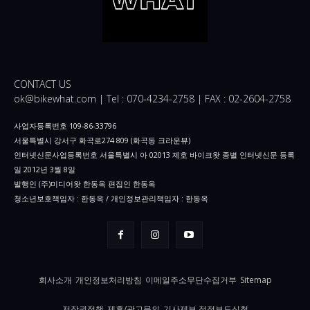
CONTACT US
ok@bikewhat.com | Tel : 070-4234-2758 | FAX : 02-2604-2758
사업자등록번호 109-86-33796
서울특별시 강서구 화곡로274 809 (화곡동 크라운뷰)
인터넷신문사업등록번호 서울특별시 아 02013 제호 바이크왓 종별 인터넷신문 등록
일 2012년 3월 8일
발행인 (주)미디어왓 한동옥 편집인 한동옥
청소년보호책임자 : 한동옥 / 개인정보관리책임자 : 한동옥
회사소개
개인정보처리방침
이메일주소무단수집거부
Sitemap
저작권정책
제휴/광고문의
기사제보 정정보도신청