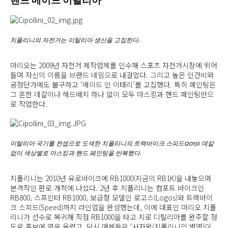
핸드 메이드 이탈리아
치폴리니의 자전거는 이탈리아 생산을 고집한다.
마리오는 2009년 자전거 제작업체를 인수해 스포츠 자전거시장에 뛰어
들며 자신의 이름을 브랜드 네임으로 내걸었다. 그리고 높은 인건비와
공정단가에도 불구하고 ‘메이드 인 이태리’를 고집했다. 특히 페인팅은
그 흔한 데칼이나 헤드배지 하나 없이 모두 마스킹과 핸드 페인팅만으
로 작업한다.
이탈리아 국기를 컨셉으로 도색한 치폴리니의 트랙바이크 스피드(2013). 데칼
없이 색상별로 마스킹과 핸드 페인팅을 반복했다.
치폴리니는 2010년 유로바이크에 RB1000(지금의 RB1K)을 내놓으며
본격적인 판로 개척에 나섰다. 2년 후 치폴리니는 컴포트 바이크인
RB800, 스프린터 RB1000, 보급형 모델인 로고스(Logos)와 트랙바이
크 스피드(Speed)까지 라인업을 완성했는데, 이에 대표인 마리오 치폴
리니가 선수로 복귀해 직접 RB1000을 타고 지로 디탈리아를 완주할 정
도로 홍보에 열을 올렸고, 당시 매체들은 ‘사자왕(치폴리니의 별명)이