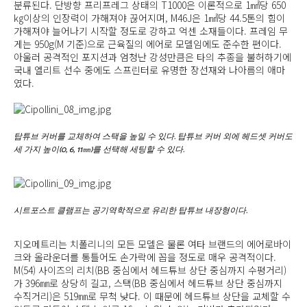
분류된다. 단방향 프리프레그 상태의 T1000은 이론적으로 1㎟당 650
㎏이상의 인장력이 가해져야 끊어지며, M46J은 1㎟당 44.5톤의 힘이
가해져야 늘어나기 시작할 정도로 강하고 억센 소재들이다. 프레임 무
게는 950g(M 기준)으로 근육질의 에어로 모델임에도 준수한 편이다.
아울러 공격적인 포지션과 엄청난 강성만큼은 타의 추종을 불허하기에
국내 엘리트 선수 중에도 스프린터로 유명한 장선재와 나아름의 애마
였다.
탑튜브 커버를 교체하여 스택을 높일 수 있다. 탑튜브 커버 외에 헤드셋 커버도
세 가지 높이(0, 6, 11㎜)를 선택해 세팅할 수 있다.
시트포스트 클램프는 공기역학적으로 유리한 탑튜브 내장형이다.
지오메트리는 치폴리니의 모든 모델은 물론 여타 브랜드의 에어로바이
크와 올라운더를 통틀어도 손가락에 꼽을 정도로 매우 공격적이다.
M(54) 사이즈의 리치(BB 중심에서 헤드튜브 상단 중심까지 수평거리)
가 396㎜로 상당히 길고, 스택(BB 중심에서 헤드튜브 상단 중심까지
수직거리)은 519㎜로 무척 낮다. 이 때문에 헤드튜브 상단을 교체할 수