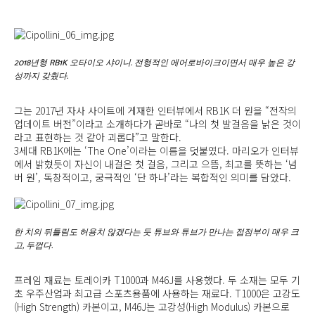
2018년형 RB1K 오타이오 샤이니. 전형적인 에어로바이크이면서 매우 높은 강
성까지 갖췄다.
그는 2017년 자사 사이트에 게재한 인터뷰에서 RB1K 더 원을 “전작의
업데이트 버전”이라고 소개하다가 곧바로 “나의 첫 발걸음을 낡은 것이
라고 표현하는 것 같아 괴롭다”고 말한다.
3세대 RB1K에는 ‘The One’이라는 이름을 덧붙였다. 마리오가 인터뷰
에서 밝혔듯이 자신이 내걸은 첫 걸음, 그리고 으뜸, 최고를 뜻하는 ‘넘
버 원’, 독창적이고, 궁극적인 ‘단 하나’라는 복합적인 의미를 담았다.
한 치의 뒤틀림도 허용치 않겠다는 듯 튜브와 튜브가 만나는 접점부이 매우 크
고, 두껍다.
프레임 재료는 토레이카 T1000과 M46J를 사용했다. 두 소재는 모두 기
초 우주산업과 최고급 스포츠용품에 사용하는 재료다. T1000은 고강도
(High Strength) 카본이고, M46J는 고강성(High Modulus) 카본으로