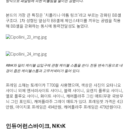
방식으로 페달링에 의한 비틀림을 줄이는 공법이다.
본드의 가장 큰 특징은 ‘치폴리니-아톰 링크’라고 부르는 강화된 BB셸
구조다. 1차 성형된 앞삼각 BB셸에 체인스테이를 끼우는 공법을 적용
해 BB셸을 강화하는 동시에 동력전달성도 높였다.
RB1K와 달리 케이블 삽입구에 관형 케이블 스톱을 쓴다. 전동 변속기용으로 내
경이 좁은 케이블스톱과 고무커넥터가 들어 있다.
프레임 소재는 토레이카 T700을 사용했으며, 색상은 사진의 오타니오
샤이니 외에 앤서러사이트 샤이니, 블랙 샤이니, 오렌지 플루오 샤이니,
옐로 플루오 샤이니, 화이트 샤이니, 캐머플라주 그린 매트(무광 국방무
늬 그린 포인트), 캐머플라주 그레이 매트가 있다. 프레임셋 가격은 413
만원, 마이치포 프레임은 494만원, 캐머플라주 프레임은 479만원이다.
인듀어런스바이크, NK1K