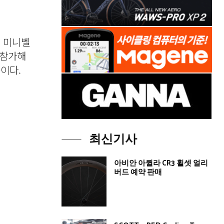
. 미니벨
 참가해
이다.
최신기사
아비안 아퀼라 CR3 휠셋 얼리
버드 예약 판매