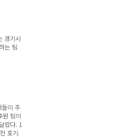
는 경기시
하는 팀
버들이 주
후원 팀이
달랐다. 1
전 포기.