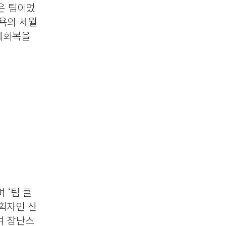
은 팀이었
오욕의 세월
예회복을
 ‘팀 클
기획자인 산
며 장난스