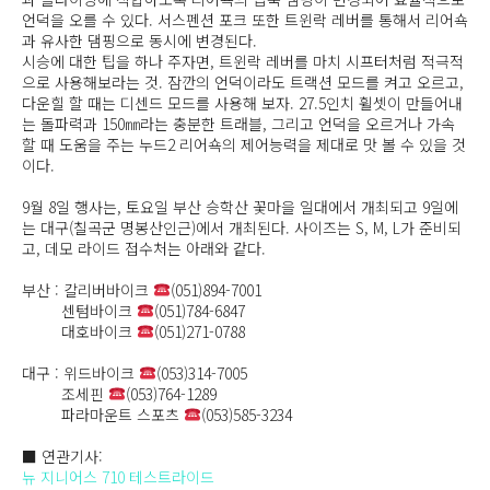
언덕을 오를 수 있다. 서스펜션 포크 또한 트윈락 레버를 통해서 리어쇽
과 유사한 댐핑으로 동시에 변경된다.
시승에 대한 팁을 하나 주자면, 트윈락 레버를 마치 시프터처럼 적극적
으로 사용해보라는 것. 잠깐의 언덕이라도 트랙션 모드를 켜고 오르고,
다운힐 할 때는 디센드 모드를 사용해 보자. 27.5인치 휠셋이 만들어내
는 돌파력과 150㎜라는 충분한 트래블, 그리고 언덕을 오르거나 가속
할 때 도움을 주는 누드2 리어쇽의 제어능력을 제대로 맛 볼 수 있을 것
이다.
9월 8일 행사는, 토요일 부산 승학산 꽃마을 일대에서 개최되고 9일에
는 대구(칠곡군 명봉산인근)에서 개최된다. 사이즈는 S, M, L가 준비되
고, 데모 라이드 접수처는 아래와 같다.
부산 : 칼리버바이크
(051)894-7001
센텀바이크
(051)784-6847
대호바이크
(051)271-0788
대구 : 위드바이크
(053)314-7005
조세핀
(053)764-1289
파라마운트 스포츠
(053)585-3234
■ 연관기사:
뉴 지니어스 710 테스트라이드