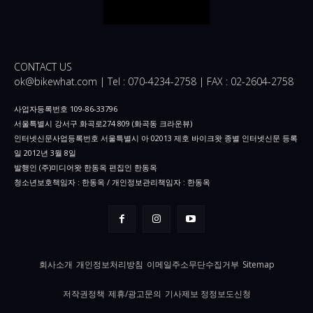
CONTACT US
ok@bikewhat.com | Tel : 070-4234-2758 | FAX : 02-2604-2758
사업자등록번호 109-86-33796
서울특별시 강서구 화곡로274 809 (화곡동 크라운뷰)
인터넷신문사업등록번호 서울특별시 아 02013 제호 바이크왓 종별 인터넷신문 등록
일 2012년 3월 8일
발행인 (주)미디어왓 한동옥 편집인 한동옥
청소년보호책임자 : 한동옥 / 개인정보관리책임자 : 한동옥
회사소개
개인정보처리방침
이메일주소무단수집거부
Sitemap
저작권정책
제휴/광고문의
기사제보 정정보도신청