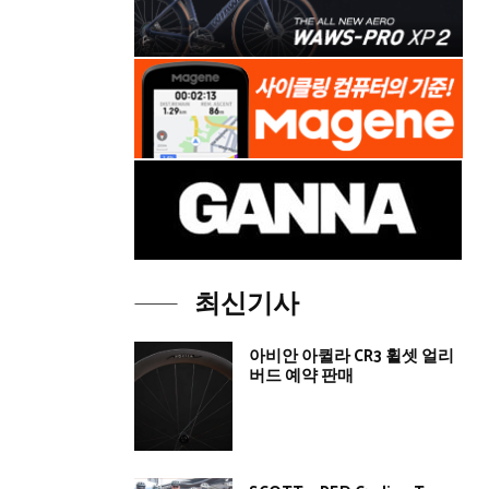
최신기사
아비안 아퀼라 CR3 휠셋 얼리
버드 예약 판매