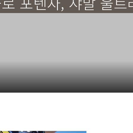
로 포텐자, 샤말 울트