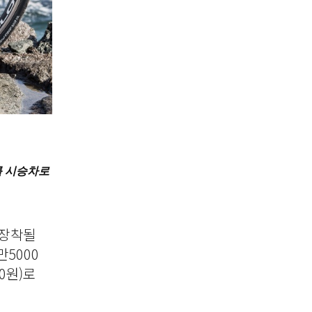
를 시승차로
 장착될
만5000
00원)로