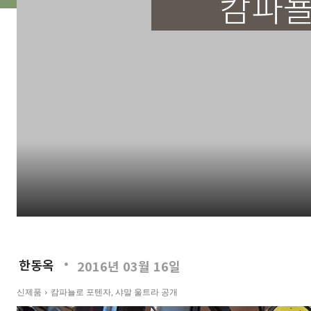
캄파뇰
한동옥
2016년 03월 16일
신제품
캄파뇰로 포텐자, 샤말 울트라 공개