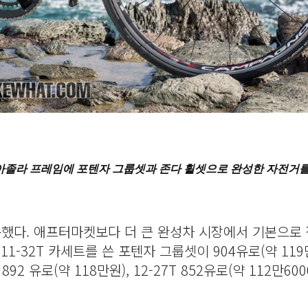
 아졸라 프레임에 포텐자 그룹셋과 존다 휠셋으로 완성한 자전거
했다. 애프터마켓보다 더 큰 완성차 시장에서 기본으로
-32T 카세트를 쓴 포텐자 그룹셋이 904유로(약 119
는 892 유로(약 118만원), 12-27T 852유로(약 112만60