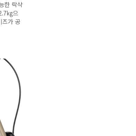
가능한 락샥
2.7㎏으
사이즈가 공