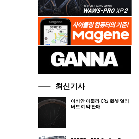
최신기사
아비안 아퀼라 CR3 휠셋 얼리
버드 예약 판매