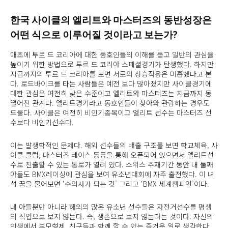
한국 사이클의 엘리트와 마스터즈의 동반성장은
어떤 식으로 이루어질 것이라고 보는가?
애초에 투르 드 코리아에 대한 동호인들의 이해를 돕고 일반의 관심을
높이기 위한 방법으로 투르 드 코리아 스페셜경기가 탄생했다. 하지만
지금까지의 투르 드 코리아를 보면 서로의 상승작용은 미흡했다고 본
다. 로드바이크를 타는 사람들은 예전 보다 많아졌지만 사이클경기에
대한 관심은 여전히 낮은 수준이고 엘리트와 마스터즈는 지금까지 동
떨어진 관계다. 엘리트경기라고 동호인들이 찾아와 관람하는 경우도
드물다. 사이클은 여전히 비인기종목이고 엘리트 선수는 마스터즈 선
수보다 비인기선수다.
이는 발생학적인 문제다. 해외 선수들의 배출 구조를 보면 학교체육, 사
이클 클럽, 마스터즈 레이스 등등을 통해 오픈되어 있으면서 엘리트선
수로 진출할 수 있는 통로가 열려 있다. 스위스 주재기간 동안 내 둘째
아들도 BMX레이싱에 관심을 보여 유소년대회에 자주 출전했다. 이 녀
석 꿈을 물어보면 ‘수의사가 되는 것’ 그리고 ‘BMX 세계챔피언’이다.
내 아들뿐만 아니라 해외의 많은 유소년 선수들은 자전거선수를 평생
의 직업으로 보지 않는다. 즉, 생존으로 보지 않는다는 것이다. 자신의
인생에서 부모형제, 친구들과 함께 할 수 있는 즐거운 일로 생각한다.