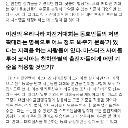
는 안전한 경기들을 치렀으면 한다. 덧붙여 행정가로서의 또 다른 기대
는 우리 동호인들의 수준을 분명히 파악할 수 있는 시즌이 되었으면 한
다는 것이다. 그리고 첫 시즌에 파악한 데이터는 내년 부족한 부분을 고
쳐 시스템을 재정비하는 데 보탬이 될 것이다.
이전의 우리나라 자전거대회는 동호인들의 저변
확대라는 명목으로 어느 정도 ‘봐주기 문화’가 있
다는 지적을 하는 사람들이 있다. 마스터즈 사이클
투어 코리아는 천차만별의 출전자들에게 어떤 기
준을 적용할 것인가?
대한사이클연맹이 마스터즈 사이클투어 코리아를 실시하면서 이례적
으로 선수등록을 받고 시즌동안 대회와 훈련을 전제한 보험에 모두 가
입하도록 했다. 이는 엘리트선수에 버금가는 조치다. 마스터즈도 선수
라는 뜻이다. 따라서 일부 예외적인 대회규정을 재외하고 UCI 마스터즈
규정과 대한사이클연맹규정에 상응하는 모든 기준을 적용할 것이다.
이는 선수, 경기, 벌칙, 장비규정을 아우르는 범주다. 물론 엘리트선수
수준보다는 느슨할 수 있겠지만 스포츠맨십에 입각해 모든 출전자에게
공평한 기회가 주어질 것이고 우승자는 그에 상응하는 예우를 할 것이
다. 반대로 대회질서를 훼손하는 등의 규정위반은 징계도 할 수 있다.