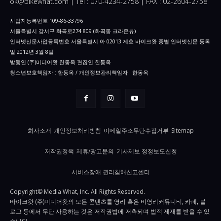
ok@bikewhat.com | Tel : 070-4234-2758 | FAX : 02-2604-2758
사업자등록번호 109-86-33796
서울특별시 강서구 화곡로274 809 (화곡동 크라운뷰)
인터넷신문사업등록번호 서울특별시 아 02013 제호 바이크왓 종별 인터넷신문 등록
일 2012년 3월 8일
발행인 (주)미디어왓 한동옥 편집인 한동옥
청소년보호책임자 : 한동옥 / 개인정보관리책임자 : 한동옥
회사소개
개인정보처리방침
이메일주소무단수집거부
Sitemap
저작권정책
제휴/광고문의
기사제보 정정보도신청
서비스장애 권리침해신고센터
Copyright© Media What, Inc. All Rights Reserved.
바이크왓 (주)미디어왓의 모든 콘텐츠를 영리 혹은 비영리커뮤니티, 카페, 블
로그 등에서 무단 사용하는 것은 저작권법에 저촉되며 법적 제재를 받을 수 있