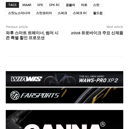
TAGS
MAAR
SPK
SPK RC
갬블러
마르
스캇
스캇노스아시아
스캇코리아
스파크
스파크 RC
월드컵
Previous article
Next article
와후 스마트 트레이너, 썸머 시
2026 유로바이크 주요 신제품
즌 특별 할인 프로모션