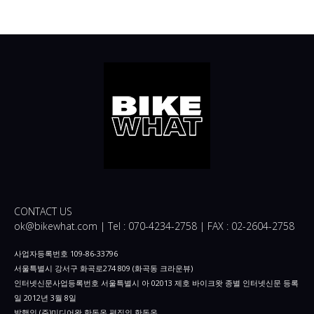
CONTACT US
ok@bikewhat.com | Tel : 070-4234-2758 | FAX : 02-2604-2758
사업자등록번호 109-86-33796
서울특별시 강서구 화곡로274 809 (화곡동 크라운뷰)
인터넷신문사업등록번호 서울특별시 아 02013 제호 바이크왓 종별 인터넷신문 등록
일 2012년 3월 8일
발행인 (주)미디어왓 한동옥 편집인 한동옥