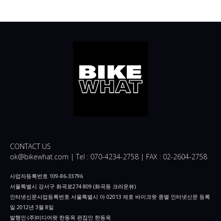
CONTACT US
ok@bikewhat.com | Tel : 070-4234-2758 | FAX : 02-2604-2758
사업자등록번호 109-86-33796
서울특별시 강서구 화곡로274 809 (화곡동 크라운뷰)
인터넷신문사업등록번호 서울특별시 아 02013 제호 바이크왓 종별 인터넷신문 등록
일 2012년 3월 8일
발행인 (주)미디어왓 한동옥 편집인 한동옥