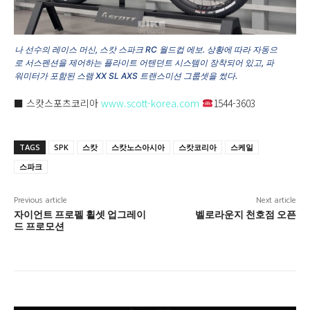
나 선수의 레이스 머신, 스캇 스파크 RC 월드컵 에보. 상황에 따라 자동으
로 서스펜션을 제어하는 플라이트 어텐던트 시스템이 장착되어 있고, 파
워미터가 포함된 스램 XX SL AXS 트랜스미션 그룹셋을 썼다.
■ 스캇스포츠코리아
www.scott-korea.com
1544-3603
TAGS
SPK
스캇
스캇노스아시아
스캇코리아
스케일
스파크
Previous article
Next article
자이언트 프로펠 휠셋 업그레이
벨로라운지 천호점 오픈
드 프로모션