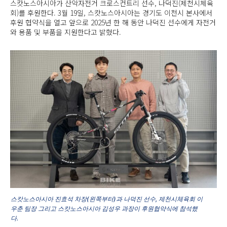
스캇노스아시아가 산악자전거 크로스컨트리 선수, 나덕진(제천시체육
회)를 후원한다. 3월 19일, 스캇노스아시아는 경기도 이천시 본사에서
후원 협약식을 열고 앞으로 2025년 한 해 동안 나덕진 선수에게 자전거
와 용품 및 부품을 지원한다고 밝혔다.
스캇노스아시아 진효석 차장(왼쪽부터)과 나덕진 선수, 제천시체육회 이
우춘 팀장 그리고 스캇노스아시아 김성우 과장이 후원협약식에 참석했
다.