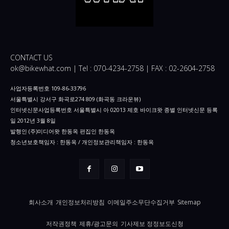
CONTACT US
ok@bikewhat.com | Tel : 070-4234-2758 | FAX : 02-2604-2758
사업자등록번호 109-86-33796
서울특별시 강서구 화곡로274 809 (화곡동 크라운뷰)
인터넷신문사업등록번호 서울특별시 아 02013 제호 바이크왓 종별 인터넷신문 등록
일 2012년 3월 8일
발행인 (주)미디어왓 한동옥 편집인 한동옥
청소년보호책임자 : 한동옥 / 개인정보관리책임자 : 한동옥
회사소개
개인정보처리방침
이메일주소무단수집거부
Sitemap
저작권정책
제휴/광고문의
기사제보 정정보도신청